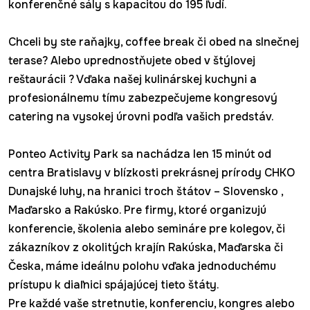
konferenčné sály s kapacitou do 195 ľudí.
Chceli by ste raňajky, coffee break či obed na slnečnej
terase? Alebo uprednostňujete obed v štýlovej
reštaurácii ? Vďaka našej kulinárskej kuchyni a
profesionálnemu tímu zabezpečujeme kongresový
catering na vysokej úrovni podľa vašich predstáv.
Ponteo Activity Park sa nachádza len 15 minút od
centra Bratislavy v blízkosti prekrásnej prírody CHKO
Dunajské luhy, na hranici troch štátov – Slovensko ,
Maďarsko a Rakúsko. Pre firmy, ktoré organizujú
konferencie, školenia alebo semináre pre kolegov, či
zákazníkov z okolitých krajín Rakúska, Maďarska či
Česka, máme ideálnu polohu vďaka jednoduchému
prístupu k diaľnici spájajúcej tieto štáty.
Pre každé vaše stretnutie, konferenciu, kongres alebo