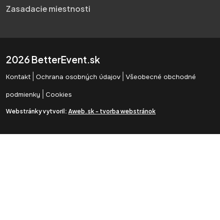
Zasadacie miestnosti
2026 BetterEvent.sk
|
|
Kontakt
Ochrana osobných údajov
Všeobecné obchodné
|
podmienky
Cookies
Webstránky vytvoril:
Aweb.sk - tvorba webstránok